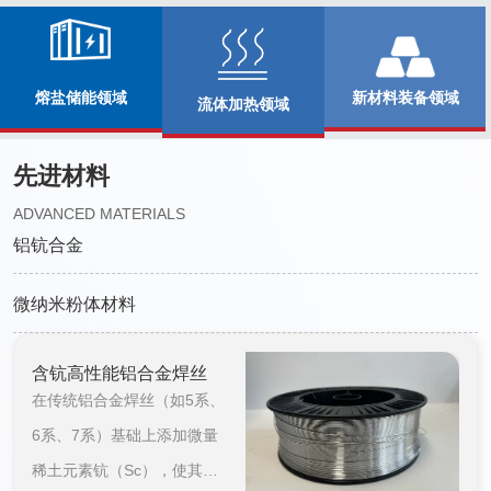
新材料装备领域
熔盐储能领域
流体加热领域
先进材料
ADVANCED MATERIALS
铝钪合金
微纳米粉体材料
含钪高性能铝合金焊丝
含
在传统铝合金焊丝（如5系、
在
6系、7系）基础上添加微量
6
稀土元素钪（Sc），使其焊
稀