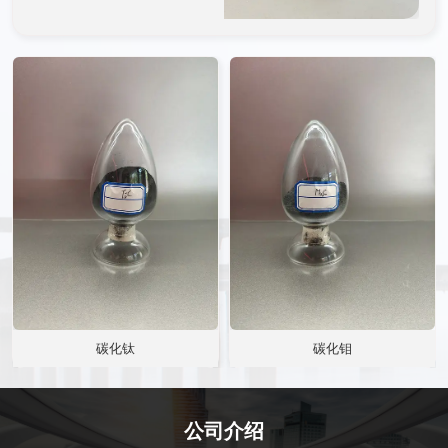
接性能、接头强度、耐蚀性
接
能以及抗开裂性能等得到根
能
本性提升
本
碳化钛
碳化钼
公司介绍