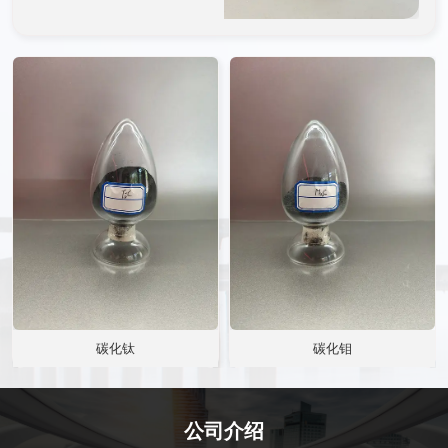
接性能、接头强度、耐蚀性
接
能以及抗开裂性能等得到根
能
本性提升
本
碳化钛
碳化钼
公司介绍