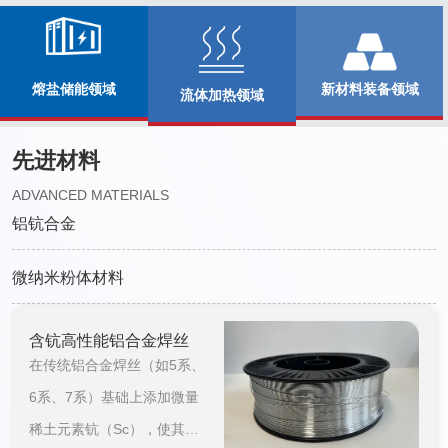
新材料装备领域
熔盐储能领域
流体加热领域
先进材料
ADVANCED MATERIALS
铝钪合金
微纳米粉体材料
含钪高性能铝合金焊丝
含
在传统铝合金焊丝（如5系、
在
6系、7系）基础上添加微量
6
稀土元素钪（Sc），使其焊
稀