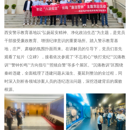
西安警示教育基地以“弘扬延安精神、净化政治生态”为主题，是党员
干部接受廉政教育、增强纪律意识的重要场所。踏入警示教育基
地，庄严、肃穆的氛围扑面而来。在讲解员的引导下，党员们首先
观看了短片《立碑》，接着依次参观了“不忘初心”“铁打党纪”“沉痛教
训”“警钟长鸣”“方向指引”“照镜自警”等多个展区。“沉痛教训”区围绕
秦岭违建，全面梳理了违建问题从滋生、蔓延到整治的全过程，同
时深入剖析各领域涉案人员的违纪违法问题，深挖违建背后的腐败
根源。