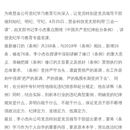
为将慧金公司党纪学习教育引向深入，让党员特别是党员领导干部
做到知纪、明纪、守纪。4月25日，慧金科技党支部利用“三会一
课”，由支部书记李小杰重点围绕《中国共产党纪律处分条例》，讲
授党纪学习教育专题党课。
最新修订的《条例》共158条，与2018年《条例》相比，新增16
条，修改76条。李小杰在授课中深刻讲解了修订《条例》的重大意
义、准确把握《条例》修订的主旨要义及抓好《条例》贯彻执行的
总体要求。《条例》坚持严宇当头，通篇贯彻严的基调，在工作原
则中强调“把严的基调、严的措施、严的氛围长期坚持下去”。 同
时，在分则中有针对性地细化违纪情形和处分规定。他在讲释《条
例》同时，结合实际，剖析本行业的违纪典型案例，明确党的纪律
规矩是什么，弄明白能干什么、不能干什么，保证党员干部不断增
强政治定力、纪律定力、道德定力、抵腐定力。
最后，李小杰向公司党员特别是党员领导干部提出要求，要将《条
例》学习作为个人自学的重要内容，要原原本本学，突出政治纪律