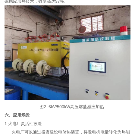
磁感应加热技术，效率高达97%。
图
2
.
6
kV
/500k
W高压
熔盐
感应
加热
六、应用场景
1.火电厂灵活性改造：
火电厂可以通过投资建设电储热装置，将发电机电量转化为热能