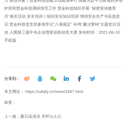
力 燃情仲夏丨慧金科技团建活动圆满举行 陈建光赴中冶赛迪西安电
炉所和慧金科技调研指导工作 慧金科技组织开展 “保密宣传教育
月”相关活动 安全培训丨组织安全知识培训 增强安全生产与应急意
识 慧金科技党支部参加牢记“八项规定” 长鸣“廉洁警钟”主题党日活
动 入围第三届中央企业熠星创新创意大赛 发布时间：2021-06-18
手机版
分享到：
本文网址： https://xahjkj.cn/news/1447.html
标签：
上一篇：
夏日送清凉 关怀沁人心