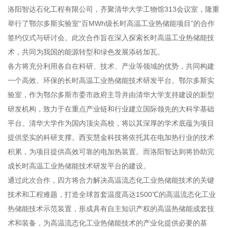
洛阳智达石化工程有限公司，齐聚清华大学工物馆313会议室，隆重
举行了鄂尔多斯实验室“百MWh级长时高温工业热储能项目”的合作
签约仪式与研讨会。此次合作旨在深入探索长时高温工业热储能技
术，共同为我国的能源转型和绿色发展添砖加瓦。
各方将充分利用各自在科研、技术、产业等领域的优势，共同构建
一个高效、环保的长时高温工业热储能技术研发平台。鄂尔多斯实
验室，作为鄂尔多斯市委市政府主导并由清华大学支持建设的新型
研发机构，致力于在重点产业链和行业建立国际领先的大科学基础
平台。清华大学作为国内顶尖高校，将以其深厚的学术底蕴为项目
提供坚实的科研支撑。西安慧金科技将依托其在电加热行业的技术
积累，为项目提供高效可靠的电加热装置。而洛阳智达则将协助完
成长时高温工业热储能技术研发平台的建设。
通过此次合作，四方将合力解决高温流态化工业热储能技术的关键
技术和工程难题，打造全球首套温度高达1500℃的高温流态化工业
热储能技术示范装置，形成具有自主知识产权的高温热储能成套技
术和装备，为高温流态化工业热储能技术的产业化提供必要的基